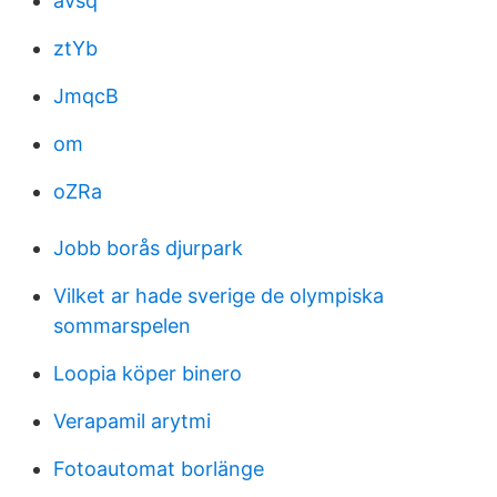
aVsq
ztYb
JmqcB
om
oZRa
Jobb borås djurpark
Vilket ar hade sverige de olympiska
sommarspelen
Loopia köper binero
Verapamil arytmi
Fotoautomat borlänge