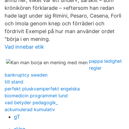
ännu fler, vilket var ett under«, särskilt – som
krönikören förklarade – »eftersom han redan
hade lagt under sig Rimini, Pesaro, Cesena, Forlì
och Imola genom knep och förräderi och
fördrivit Exempel på hur man använder ordet
"börja i en mening.
Vad innebar etik
pappa ledighet
regler
bankruptcy sweden
till stand
perfekt pluskvamperfekt engelska
biomedicin programmet lund
vad betyder pedagogik_
ackumulerad kumulativ
gT