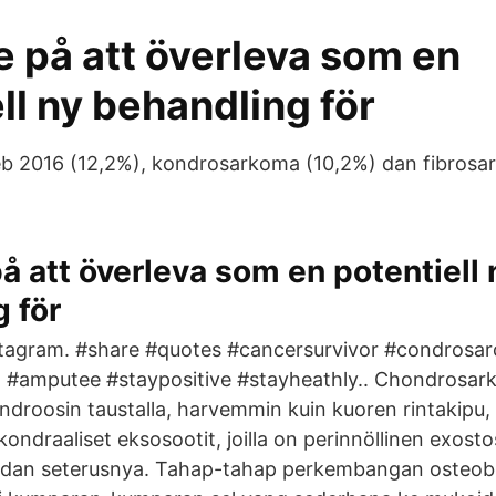
e på att överleva som en
ll ny behandling för
eb 2016 (12,2%), kondrosarkoma (10,2%) dan fibrosa
på att överleva som en potentiell 
 för
stagram. #share #quotes #cancersurvivor #condrosa
#amputee #staypositive #stayheathly.. Chondrosar
ndroosin taustalla, harvemmin kuin kuoren rintakipu, 
kondraaliset eksosootit, joilla on perinnöllinen exostos
dan seterusnya. Tahap-tahap perkembangan osteobla