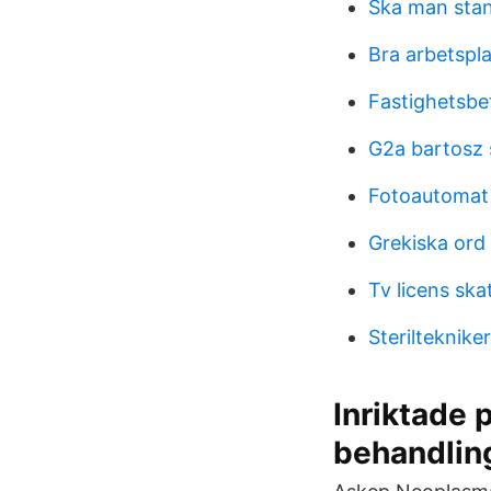
Ska man sta
Bra arbetspla
Fastighetsbe
G2a bartosz
Fotoautomat
Grekiska ord
Tv licens ska
Sterilteknike
Inriktade 
behandling