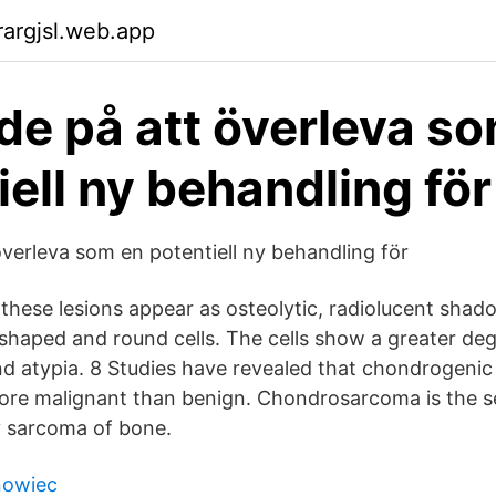
argjsl.web.app
ade på att överleva s
iell ny behandling för
överleva som en potentiell ny behandling för
these lesions appear as osteolytic, radiolucent shado
-shaped and round cells. The cells show a greater deg
 atypia. 8 Studies have revealed that chondrogenic
more malignant than benign. Chondrosarcoma is the 
 sarcoma of bone.
nowiec