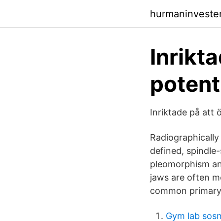
hurmaninvester
Inrikt
potent
Inriktade på att 
Radiographically 
defined, spindle
pleomorphism and
jaws are often 
common primary
Gym lab sos