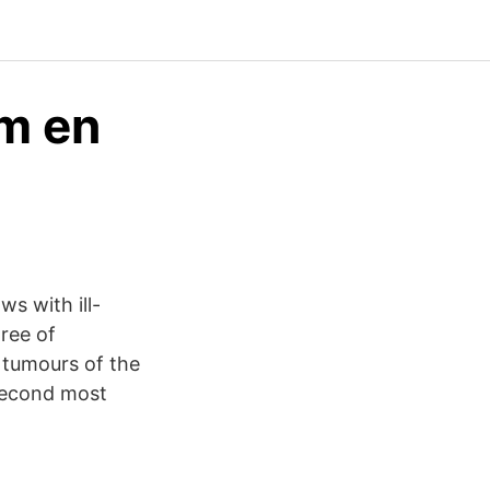
om en
ws with ill-
ree of
 tumours of the
second most