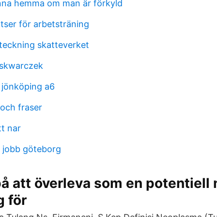
nna hemma om man är förkyld
tser för arbetsträning
teckning skatteverket
 skwarczek
 jönköping a6
 och fraser
tt nar
r jobb göteborg
på att överleva som en potentiell 
 för