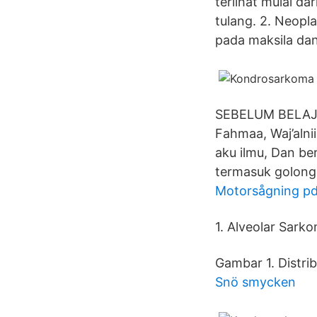
terlihat mulai d
tulang. 2. Neopl
pada maksila da
SEBELUM BELAJAR 
Fahmaa, Waj’alni
aku ilmu, Dan be
termasuk golong
Motorsågning pd
1. Alveolar Sarko
Gambar 1. Distri
Snö smycken