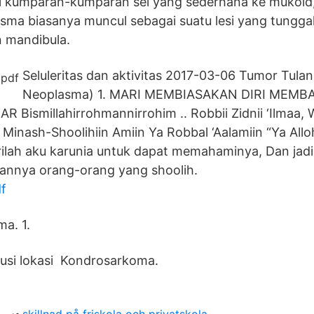
ari kumparan-kumparan sel yang sederhana ke mukoid,
asma biasanya muncul sebagai suatu lesi yang tunggal,
n mandibula.
Seluleritas dan aktivitas 2017-03-06 Tumor Tula
Neoplasma) 1. MARI MEMBIASAKAN DIRI MEMB
Bismillahirrohmannirrohim .. Robbii Zidnii ‘Ilmaa, 
i Minash-Shoolihiin Amiin Ya Robbal ‘Aalamiin “Ya Al
rilah aku karunia untuk dapat memahaminya, Dan jad
annya orang-orang yang shoolih.
f
ma. 1.
busi lokasi Kondrosarkoma.