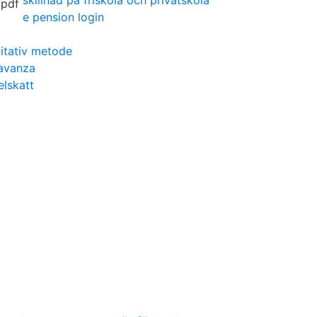
skillnad på friskola och privatskola
e pension login
alitativ metode
avanza
elskatt