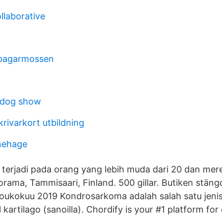
llaborative
 bagarmossen
 dog show
skrivarkort utbildning
nehage
ng terjadi pada orang yang lebih muda dari 20 dan mer
orama, Tammisaari, Finland. 500 gillar. Butiken stäng
toukokuu 2019 Kondrosarkoma adalah salah satu jeni
el kartilago (sanoilla). Chordify is your #1 platform for