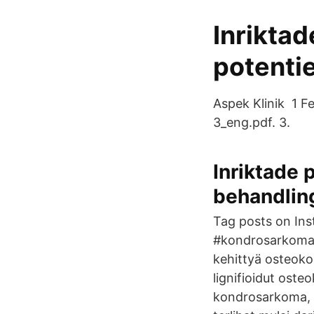
Inriktad
potentie
Aspek Klinik 1 F
3_eng.pdf. 3.
Inriktade 
behandling
Tag posts on In
#kondrosarkoma 
kehittyä osteoko
lignifioidut osteo
kondrosarkoma, 