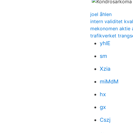
joel åhlen
intern validitet kv
mekonomen aktie 
trafikverket trangs
yhlE
sm
Xzia
miMdM
hx
gx
Cszj