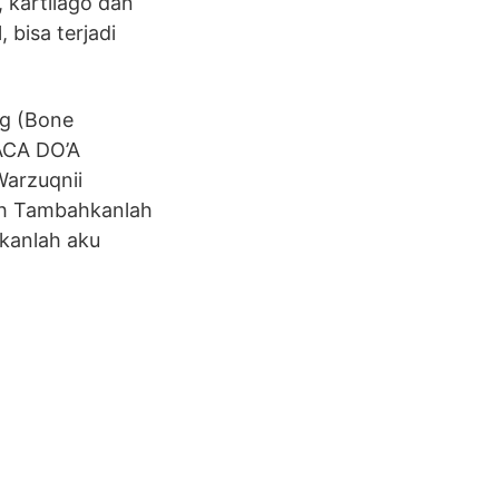
 kartilago dan
 bisa terjadi
ng (Bone
ACA DO’A
Warzuqnii
loh Tambahkanlah
ikanlah aku