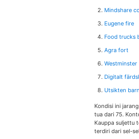
Mindshare co
Eugene fire
Food trucks
Agra fort
Westminster
Digitalt färd
Utsikten bar
Kondisi ini jara
tua dari 75. Kont
Kauppa suljettu 
terdiri dari sel-s