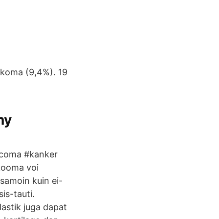
rkoma (9,4%). 19
ny
rcoma #kanker
kooma voi
samoin kuin ei-
is-tauti.
stik juga dapat