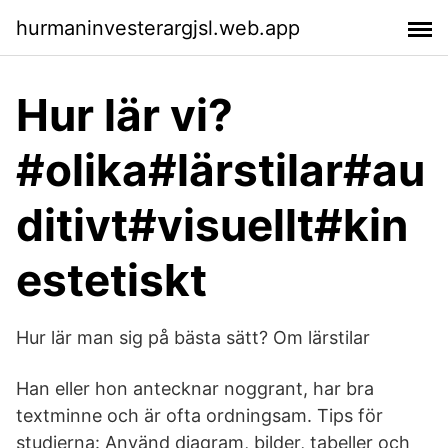
hurmaninvesterargjsl.web.app
Hur lär vi?
#olika#lärstilar#au
ditivt#visuellt#kin
estetiskt
Hur lär man sig på bästa sätt? Om lärstilar
Han eller hon antecknar noggrant, har bra
textminne och är ofta ordningsam. Tips för
studierna: Använd diagram, bilder, tabeller och