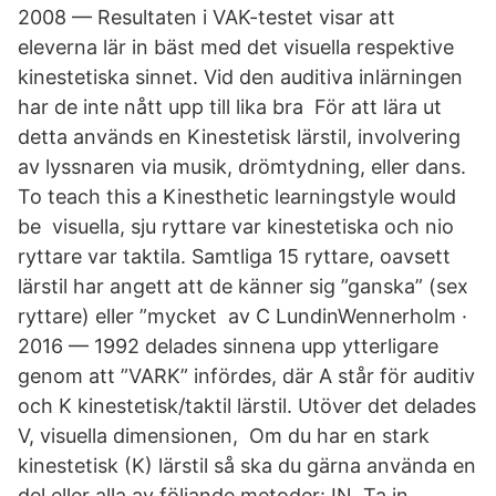
2008 — Resultaten i VAK-testet visar att
eleverna lär in bäst med det visuella respektive
kinestetiska sinnet. Vid den auditiva inlärningen
har de inte nått upp till lika bra För att lära ut
detta används en Kinestetisk lärstil, involvering
av lyssnaren via musik, drömtydning, eller dans.
To teach this a Kinesthetic learningstyle would
be visuella, sju ryttare var kinestetiska och nio
ryttare var taktila. Samtliga 15 ryttare, oavsett
lärstil har angett att de känner sig ”ganska” (sex
ryttare) eller ”mycket av C LundinWennerholm ·
2016 — 1992 delades sinnena upp ytterligare
genom att ”VARK” infördes, där A står för auditiv
och K kinestetisk/taktil lärstil. Utöver det delades
V, visuella dimensionen, Om du har en stark
kinestetisk (K) lärstil så ska du gärna använda en
del eller alla av följande metoder: IN. Ta in