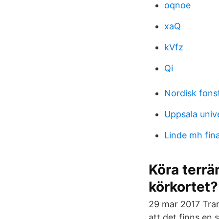
oqnoe
xaQ
kVfz
Qi
Nordisk fons
Uppsala univ
Linde mh fina
Köra terrä
körkortet?
29 mar 2017 Tran
att det finns en 