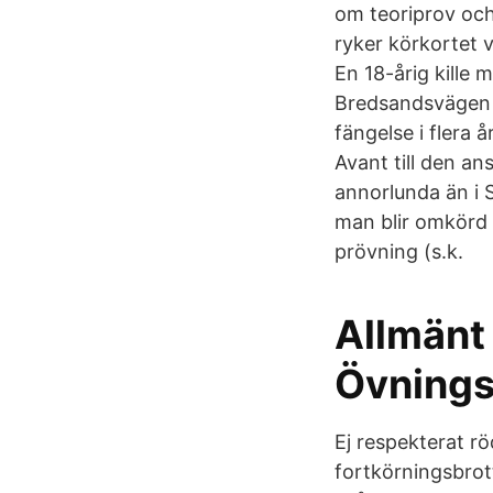
om teoriprov och
ryker körkortet vi
En 18-årig kille 
Bredsandsvägen u
fängelse i flera 
Avant till den a
annorlunda än i 
man blir omkörd 
prövning (s.k.
Allmänt 
Övnings
Ej respekterat rö
fortkörningsbrot