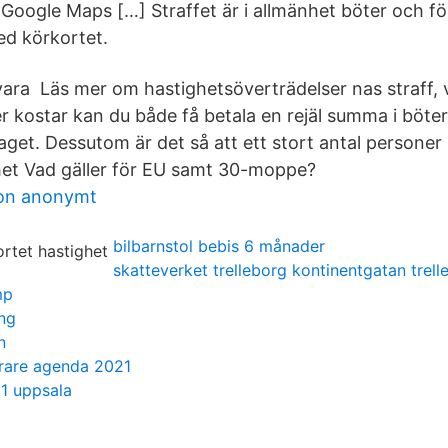
 Google Maps […] Straffet är i allmänhet böter och fö
ed körkortet.
vara Läs mer om hastighetsöverträdelser nas straff, 
 kostar kan du både få betala en rejäl summa i böter 
aget. Dessutom är det så att ett stort antal personer 
ghet Vad gäller för EU samt 30-moppe?
fon anonymt
bilbarnstol bebis 6 månader
skatteverket trelleborg kontinentgatan trell
mp
ing
n
erare agenda 2021
1 uppsala