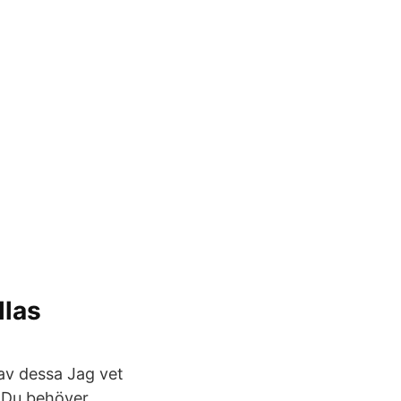
llas
 av dessa Jag vet
r Du behöver