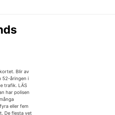
ands
ortet. Blir av
m 52-åringen i
e trafik. LÄS
an har polisen
a många
fyra eller fem
. De flesta vet