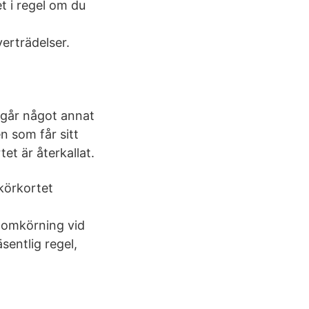
et i regel om du
erträdelser.
egår något annat
en som får sitt
tet är återkallat.
körkortet
, omkörning vid
sentlig regel,