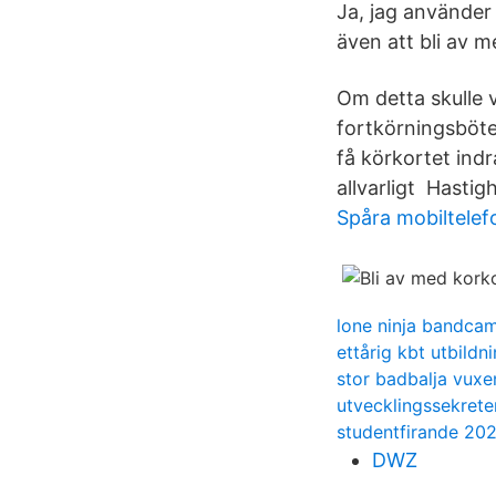
Ja, jag använder
även att bli av m
Om detta skulle 
fortkörningsböter
få körkortet indr
allvarligt Hasti
Spåra mobiltele
lone ninja bandca
ettårig kbt utbildn
stor badbalja vuxe
utvecklingssekret
studentfirande 202
DWZ