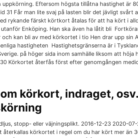
 uppkörning. Eftersom högsta tillåtna hastighet är 
d 31 Får man lite svaj på lasten blir det jävligt svårt 
med rykande färskt körtkort åtalas för att ha kört i all
tanför Enköping. Han ska även ha låtit bli Fortköra
år och kan bli av med körkortet i tio Hen drar upp sin
nsenliga hastigheten Hastighetsgränserna är i Tyskla
Sverige. på höger sida inom samhälle liksom att höja 
30 Körkortet återfås först efter genomgången medi
om körkort, indraget, osv.
körning
dljus, stopp- eller väjningsplikt. 2016-12-23 2020-07
t återkallas körkortet i regel om du har kört mer än 