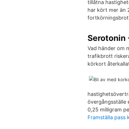
tillåtna hastighe
har kört mer än 
fortkörningsbrott
Serotonin 
Vad händer om ma
trafikbrott risker
körkort återkalla
hastighetsöverträ
övergångsställe 
0,25 milligram per
Framställa pass 