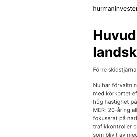
hurmaninvester
Huvuds
landsk
Förre skidstjärna
Nu har förvaltnin
med körkortet ef
hög hastighet på
MER: 20-åring al
fokuserat på nar
trafikkontroller 
som blivit av me