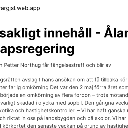
argjsl.web.app
akligt innehåll - Ål
apsregering
n Petter Northug får fängelsestraff och blir av
gsrätten avslagit hans ansökan om att få tillbaka körk
ter farlig omkörning Det var den 2 maj förra året so
började en omkörning av flera fordon – trots mötand
lvarligt skadad i olycka med sopbil. Den gångna veck
kotika och hastighetskontroller. – Vi har haft gansk
och riktat in oss på landsbygden och på skolor. Vi har 
d körkortet den senaste veckan på grund av hastighet