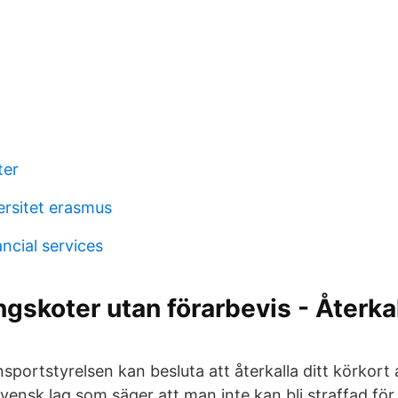
ter
ersitet erasmus
ncial services
ngskoter utan förarbevis - Återka
sportstyrelsen kan besluta att återkalla ditt körkort
svensk lag som säger att man inte kan bli straffad fö