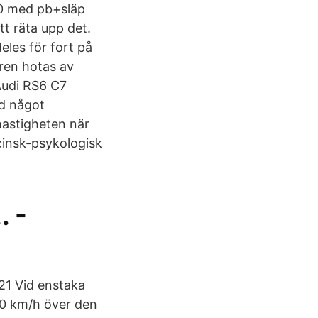
80 med pb+släp
att räta upp det.
deles för fort på
ren hotas av
 Audi RS6 C7
nd något
hastigheten när
cinsk-psykologisk
. -
-21 Vid enstaka
30 km/h över den