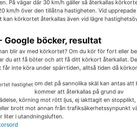
ten. På vägar där 30 km/h gäller så återkallas körkort
20 km/h över den tillåtna hastigheten. Vid upprepade
 kan körkortet återkallas även vid lägre hastighetsöv
- Google böcker, resultat
n blir av med körkortet? Om du kör för fort eller b
ar du att få böter och att få ditt körkort återkallat. D
t får inte köra under spärrtiden, alltså tiden då körkor
om det på sannolika skäl kan antas att 
kommer att återkallas på grund av
delse, körning mot rött ljus, ej iakttagit en stopplikt
eller brott mot annan från trafiksäkerhetssynpunkt vä
 liter i utandningsluften.
korsord