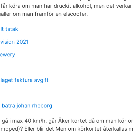
 får köra om man har druckit alkohol, men det verka
 gäller om man framför en elscooter.
lt tstak
 vision 2021
rewery
aget faktura avgift
 batra johan rheborg
gå i max 40 km/h, går Åker kortet då om man kör or
moped)? Eller blir det Men om körkortet återkallas 