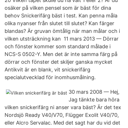
20 Vilken tapet skulle du ha valt 1 eller 2? Är du
osäker på vilken pensel som är bäst för dina
behov Snickerifärg bäst i test. Kan penna måla
olika nyanser från slutet till slutet? Kan färger
blandas? Är gruvan ömtålig när man målar och i
vilken utsträckning kan 11 mars 2013 — Dörrar
och fönster kommer som standard målade i
NCS-S 0502-Y. Men det är inte samma färg på
dörrar och fönster det skiljer ganska mycket
Antikvit är en blank, vit snickerifärg
specialutvecklad för inomhusmålning.
30 mars 2008 — Hej,
Jag tänkte bara höra
vilken snickerifärg ni anser vara bäst? Är det tex
Nordsjö Ready V40/V70, Flügger Exolit V40/70,
eller Alcro Servalac. Med det sagt har du vid det