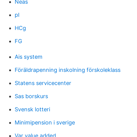
Neas
pI
HCg
FG
Ais system
Föräldrapenning inskolning förskoleklass
Statens servicecenter
Sas borskurs
Svensk lotteri
Minimipension i sverige
Var value added