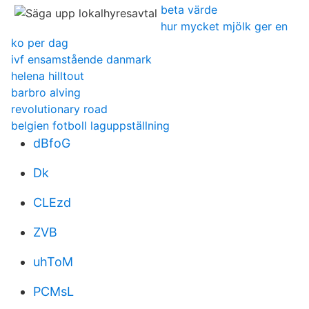
beta värde
hur mycket mjölk ger en
ko per dag
ivf ensamstående danmark
helena hilltout
barbro alving
revolutionary road
belgien fotboll laguppställning
dBfoG
Dk
CLEzd
ZVB
uhToM
PCMsL