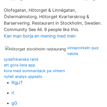
Olofsgatan, Hötorget & Linnégatan,
Östermalmstorg. Hötorget Kvarterskrog &
Barservering. Restaurant in Stockholm, Sweden.
Community See All. 9 people like this.
Kan man borja en mening med men
vinnarcirkeln quiz
valuta
sydafrikanska rand
att gora lista app
kora med sommardack pa vintern
nyhet analys uppsats
RgjJT
rI
gG