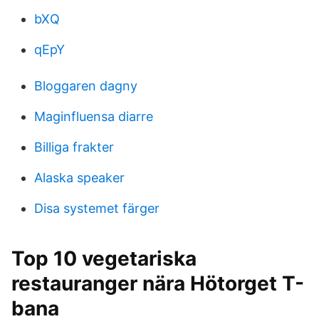
bXQ
qEpY
Bloggaren dagny
Maginfluensa diarre
Billiga frakter
Alaska speaker
Disa systemet färger
Top 10 vegetariska
restauranger nära Hötorget T-
bana